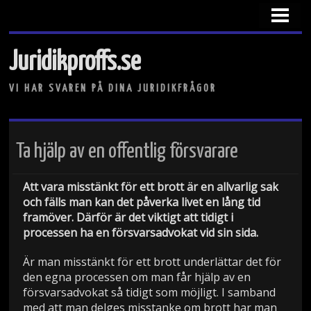
HEM
VAD KRÄVS FÖR ATT BLI ADVOKAT?
Juridikproffs.se
JURIST ELLER ADVOKAT?
VI HAR SVAREN PÅ DINA JURIDIKFRÅGOR
VAD KRÄVS FÖR ATT BLI DOMARE?
Ta hjälp av en offentlig försvarare
Att vara misstänkt för ett brott är en allvarlig sak
och fälls man kan det påverka livet en lång tid
framöver. Därför är det viktigt att tidigt i
processen ha en försvarsadvokat vid sin sida.
Är man misstänkt för ett brott underlättar det för
den egna processen om man får hjälp av en
försvarsadvokat så tidigt som möjligt. I samband
med att man delges misstanke om brott har man