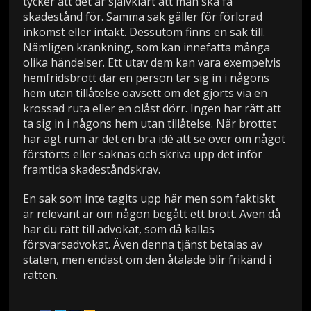
tycker att det är självklart att man ska få
skadestånd för. Samma sak gäller för förlorad
inkomst eller intäkt. Dessutom finns en sak till.
Nämligen kränkning, som kan innefatta många
olika händelser. Ett utav dem kan vara exempelvis
hemfridsbrott där en person tar sig in i någons
hem utan tillåtelse oavsett om det gjorts via en
krossad ruta eller en olåst dörr. Ingen har rätt att
ta sig in i någons hem utan tillåtelse. När brottet
har ägt rum är det en bra idé att se över om något
förstörts eller saknas och skriva upp det inför
framtida skadeståndskrav.
En sak som inte tagits upp här men som faktiskt
är relevant är om någon begått ett brott. Även då
har du rätt till advokat, som då kallas
försvarsadvokat. Även denna tjänst betalas av
staten, men endast om den åtalade blir frikänd i
rätten.