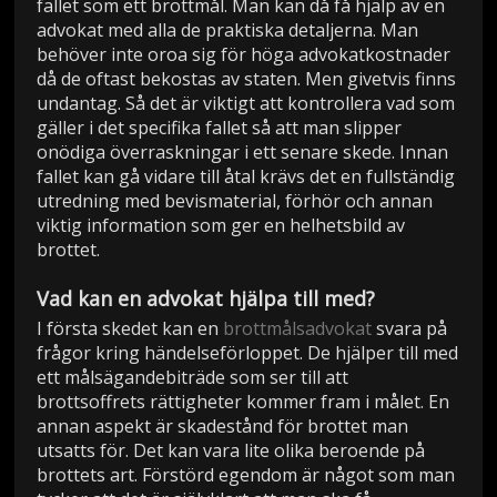
fallet som ett brottmål. Man kan då få hjälp av en
advokat med alla de praktiska detaljerna. Man
behöver inte oroa sig för höga advokatkostnader
då de oftast bekostas av staten. Men givetvis finns
undantag. Så det är viktigt att kontrollera vad som
gäller i det specifika fallet så att man slipper
onödiga överraskningar i ett senare skede. Innan
fallet kan gå vidare till åtal krävs det en fullständig
utredning med bevismaterial, förhör och annan
viktig information som ger en helhetsbild av
brottet.
Vad kan en advokat hjälpa till med?
I första skedet kan en
brottmålsadvokat
svara på
frågor kring händelseförloppet. De hjälper till med
ett målsägandebiträde som ser till att
brottsoffrets rättigheter kommer fram i målet. En
annan aspekt är skadestånd för brottet man
utsatts för. Det kan vara lite olika beroende på
brottets art. Förstörd egendom är något som man