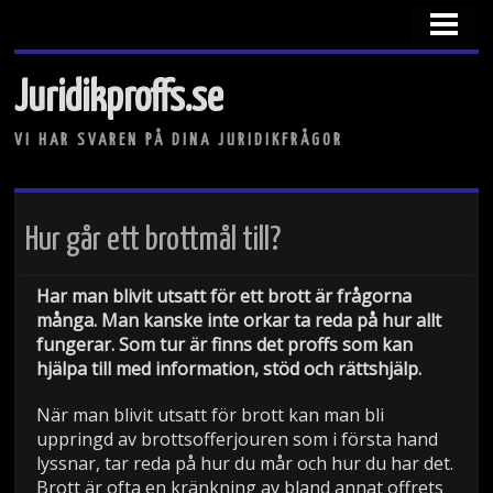
HEM
VAD KRÄVS FÖR ATT BLI ADVOKAT?
Juridikproffs.se
JURIST ELLER ADVOKAT?
VI HAR SVAREN PÅ DINA JURIDIKFRÅGOR
VAD KRÄVS FÖR ATT BLI DOMARE?
Hur går ett brottmål till?
Har man blivit utsatt för ett brott är frågorna
många. Man kanske inte orkar ta reda på hur allt
fungerar. Som tur är finns det proffs som kan
hjälpa till med information, stöd och rättshjälp.
När man blivit utsatt för brott kan man bli
uppringd av brottsofferjouren som i första hand
lyssnar, tar reda på hur du mår och hur du har det.
Brott är ofta en kränkning av bland annat offrets