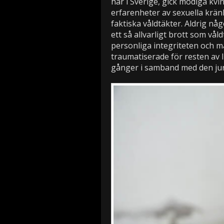
här i Sverige, gick modiga kvi
erfarenheter av sexuella krän
faktiska våldtäkter. Aldrig nå
ett så allvarligt brott som vå
personliga integriteten och må
traumatiserade för resten av 
gånger i samband med den juri