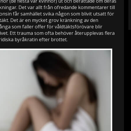
nnor (de flesta var kvinnor) ut och berättade om deras
kningar. Det var allt från ofredande kommentarer till
gonsin får samhället svika någon som blivit utsatt för
ldtäkt. Det är en mycket grov kränkning av den
nga som faller offer för våldtäktsförövare blir
livet. Ett trauma som ofta behöver återupplevas flera
diska byråkratin efter brottet.