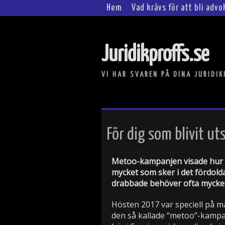
Hem
Vad krävs för att bli adv
Juridikproffs.se
VI HAR SVAREN PÅ DINA JURIDI
För dig som blivit ut
Metoo-kampanjen visade hur v
mycket som sker i det fördolda
drabbade behöver ofta mycket
Hösten 2017 var speciell på m
den så kallade “metoo”-kampanj