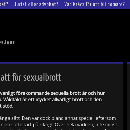
okat?
Jurist eller advokat?
Vad krävs för att bli domare?
KFRÅGOR
satt för sexualbrott
anligt förekommande sexuella brott är och hur
. Våldtäkt är ett mycket allvarligt brott och den
 stöd.
ånga sätt. Den var dock bland annat speciell eftersom
en satte fart på riktigt. Över hela världen, inte minst