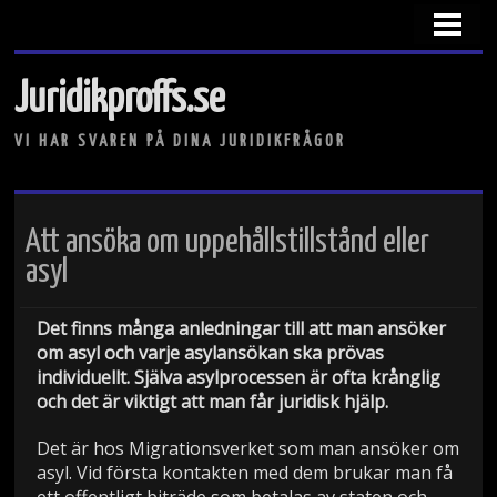
HEM
VAD KRÄVS FÖR ATT BLI ADVOKAT?
Juridikproffs.se
JURIST ELLER ADVOKAT?
VI HAR SVAREN PÅ DINA JURIDIKFRÅGOR
VAD KRÄVS FÖR ATT BLI DOMARE?
Att ansöka om uppehållstillstånd eller
asyl
Det finns många anledningar till att man ansöker
om asyl och varje asylansökan ska prövas
individuellt. Själva asylprocessen är ofta krånglig
och det är viktigt att man får juridisk hjälp.
Det är hos Migrationsverket som man ansöker om
asyl. Vid första kontakten med dem brukar man få